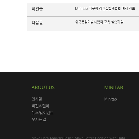
이전글
Minitab 다구찌 강건실험계획법 예제 자료
다음글
한국품질기술사협회 교육 실습파일
ABOUT US
MINITAB
인사말
Minitab
비전 & 철학
뉴스 및 이벤트
오시는 길
Make Data Analysis Easier. Make Better Decision with Data.