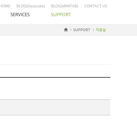
HOME
BLOG(DataLabs)
BLOG(MINITAB)
CONTACT US
SERVICES
SUPPORT
SUPPORT
자료실
교육장 임대
고객지원 절차 안내
통계 자문 & 컨설팅
Datalabs 이용 안내
Custom Development
데모다운로드
도서출판
자료실
License Agreement