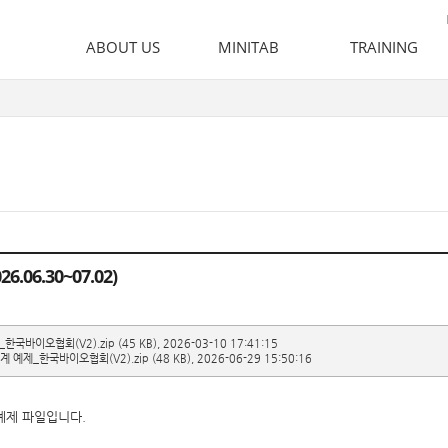
ABOUT US
MINITAB
TRAINING
인사말
Minitab
Training
비전 & 철학
이러닝
뉴스 및 이벤트
출장 교육
오시는 길
6.30~07.02)
한국바이오협회(V2).zip
(45 KB), 2026-03-10 17:41:15
 예제_한국바이오협회(V2).zip
(48 KB), 2026-06-29 15:50:16
예제 파일입니다.