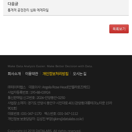
다음글
통계적 공정관리 심화 예제파일
목록보기
Make Data Analysis Easier. Make Better Decision with Data.
회사소개
이용약관
개인정보처리방침
오시는 길
㈜데이터랩스 대표이사 : Angela Rose Head(안젤라로즈헤드)
사업자등록번호 : 195-88-03924
통신판매업 신고번호 : 2026-안양동안-0250
사업장 소재지 : 경기도 안양시 동안구 시민대로 401 (관양동,대륭테크노타운 15차
901호)
대표번호 : 031-347-1170 팩스번호 : 031-347-1112
개인정보 보호당담자 : 김성진 부장(
sjkim@datalabs.co.kr
)
Copyright (c) 2018 DATALABS. All rights reserved.