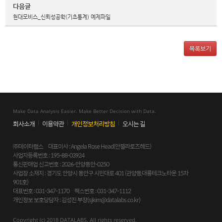
다음글
현대모비스_신뢰성공학(기초통계) 예제파일
목록보기
Make Data Analysis Easier. Make Better Decision with Data.
회사소개
이용약관
개인정보처리방침
오시는 길
㈜데이터랩스 대표이사 : Angela Rose Head(안젤라로즈헤드)
사업자등록번호 : 195-88-03924
통신판매업 신고번호 : 2026-안양동안-0250
사업장 소재지 : 경기도 안양시 동안구 시민대로 401 (관양동,대륭테크노타운 15차
901호)
대표번호 : 031-347-1170 팩스번호 : 031-347-1112
개인정보 보호당담자 : 김성진 부장(
sjkim@datalabs.co.kr
)
Copyright (c) 2018 DATALABS. All rights reserved.