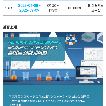
2026-09-08 ~
09:30 ~
데이터랩스
2회차
500,000원
2026-09-09
17:30
교육장
과정소개
조합의 미묘한 차이가 결과를 바꾼다
최적의 배합을 위한 통계적 설계법
혼합물 실험계획법
우리가 즐겨 마시는 커피믹스처럼, 여러 성분이 섞여 하나의 제품을
이루는 혼합물은 식품, 제약, 화학 산업 전반에 걸쳐 중요한 연구
대상입니다.