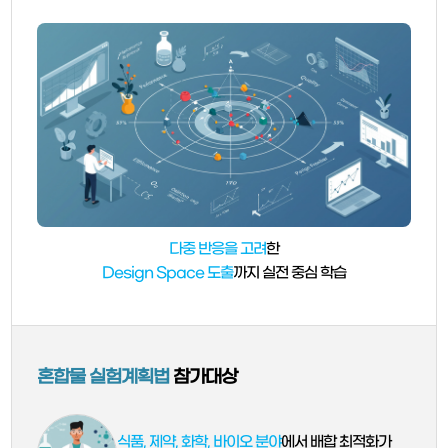
다중 반응을 고려
한
Design Space 도출
까지 실전 중심 학습
혼합물 실험계획법
참가대상
식품, 제약, 화학, 바이오 분야
에서 배합 최적화가