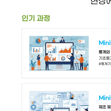
현장에
인기 과정
Min
통계와 
기초통
#통계기
Min
제조 및