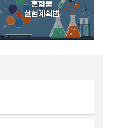
혼합물
실험계획법