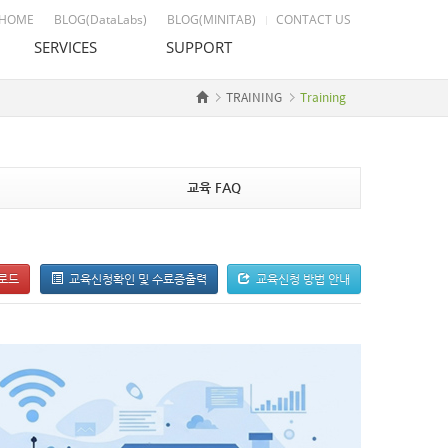
HOME
BLOG(DataLabs)
BLOG(MINITAB)
CONTACT US
SERVICES
SUPPORT
TRAINING
Training
교육장 임대
고객지원 절차 안내
통계 자문 & 컨설팅
Datalabs 이용 안내
Custom Development
데모다운로드
도서출판
자료실
교육 FAQ
License Agreement
운로드
교육신청확인 및 수료증출력
교육신청 방법 안내
교육