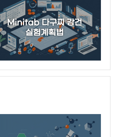
Minitab 다구찌 강건
실험계획법