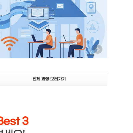
D
D
현
기
전체 과정 보러가기
est 3