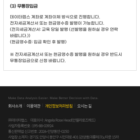
(3) 무통장입금
데이터랩스 계좌로 계좌이체 방식으로 진행합니다.
전자세금계산서 또는 현금영수증 발행이 가능합니다.
(전자세금계산서: 교육 당일 발행 (선발행을 원하실 경우 연락
바랍니다.))
(현금영수증: 입금 확인 후 발행)
※ 전자세금계산서 또는 현금영수증 발행을 원하실 경우 반드시
무통장입금으로 신청 바랍니다.
Make Data Analysis Easier. Make Better Decision with Data.
회사소개
이용약관
개인정보처리방침
오시는 길
㈜데이터랩스 대표이사 : Angela Rose Head(안젤라로즈헤드)
사업자등록번호 : 195-88-03924
통신판매업 신고번호 : 2026-안양동안-0250
사업장 소재지 : 경기도 안양시 동안구 시민대로 401 (관양동,대륭테크노타운 15차