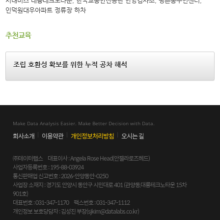
시내버스 대륭테크노타운, 한국교통안전공단 안양검사소, 평촌동주민센터,
인덕원대우아파트 정류장 하차
추천교육
조립 호환성 확보를 위한 누적 공차 해석
Make Data Analysis Easier. Make Better Decision with Data.
회사소개
이용약관
개인정보처리방침
오시는 길
㈜데이터랩스 대표이사 : Angela Rose Head(안젤라로즈헤드)
사업자등록번호 : 195-88-03924
통신판매업 신고번호 : 2026-안양동안-0250
사업장 소재지 : 경기도 안양시 동안구 시민대로 401 (관양동,대륭테크노타운 15차
901호)
대표번호 : 031-347-1170 팩스번호 : 031-347-1112
개인정보 보호당담자 : 김성진 부장(
sjkim@datalabs.co.kr
)