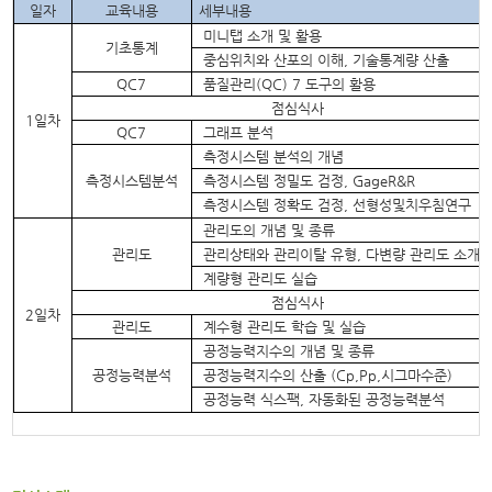
일자
교육내용
세부내용
미니탭 소개 및 활용
기초통계
중심위치와 산포의 이해
,
기술통계량 산출
QC7
품질관리
(QC) 7
도구의 활용
점심식사
1
일차
QC7
그래프 분석
측정시스템 분석의 개념
측정시스템분석
측정시스템 정밀도 검정
, GageR&R
측정시스템 정확도 검정
,
선형성및치우침연구
관리도의 개념 및
종류
관리도
관리상태와 관리이탈 유형, 다변량 관리도 소개
계량형 관리도 실습
점심식사
2
일차
관리도
계수형 관리도 학습 및 실습
공정능력지수의 개념 및 종류
공정능력분석
공정능력지수의 산출
(Cp,Pp,
시그마수준
)
공정능력 식스팩
,
자동화된 공정능력분석