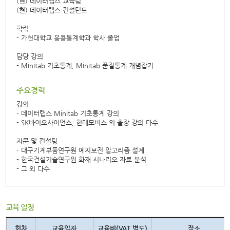
(현) 데이터랩스 교육팀
(현) 데이터랩스 컨설턴트
학력
- 가천대학교 응용통계학과 학사 졸업
담당 강의
- Minitab 기초통계, Minitab 품질통계 개념잡기
주요경력
강의
- 데이터랩스 Minitab 기초통계 강의
- SK바이오사이언스, 현대모비스 외 출장 강의 다수
자문 및 컨설팅
- 대구기계부품연구원 예지보전 알고리즘 설계
- 한국건설기술연구원 화재 시나리오 자료 분석
- 그 외 다수
교육 일정
회차
교육일자
교육비(VAT 별도)
장소