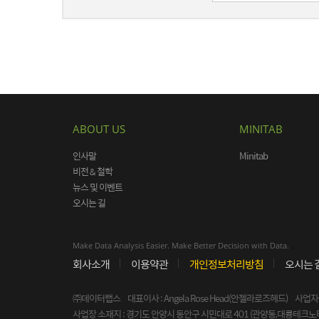
ABOUT US
MINITAB
인사말
Minitab
비전 & 철학
뉴스 및 이벤트
오시는 길
Make Data Analysis Easier. Make Better Decision with Data.
회사소개
이용약관
개인정보처리방침
오시는 
㈜데이터랩스 대표이사 : Angela Rose Head(안젤라로즈헤드)
사업자등
사업장 소재지 : 경기도 안양시 동안구 시민대로 401 (관양동,대륭테크노