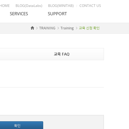
HOME
BLOG(DataLabs)
BLOG(MINITAB)
CONTACT US
SERVICES
SUPPORT
TRAINING
Training
교육 신청 확인
교육장 임대
고객지원 절차 안내
통계 자문 & 컨설팅
Datalabs 이용 안내
Custom Development
데모다운로드
도서출판
자료실
교육 FAQ
License Agreement
확인