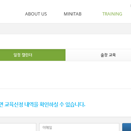
ABOUT US
MINITAB
TRAINING
인사말
Minitab
Training
비전 & 철학
이러닝
뉴스 및 이벤트
출장 교육
오시는 길
일정 캘린더
출장 교육
 교육신청 내역을 확인하실 수 있습니다.