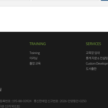
TRAINING
SERVICES
Training
교육장 임대
이러닝
통계 자문 & 컨설팅
출장 교육
Custom Develop
도서출판
길
록번호 : 195-88-03924
통신판매업 신고번호 : 2026-안양동안-0250
타운 15차 901호)